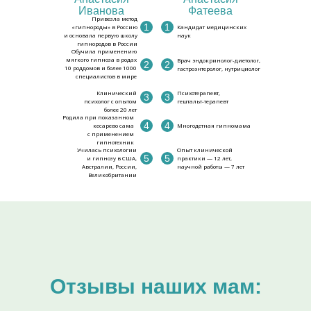
Иванова
Фатеева
Привезла метод
1
1
«гипнороды» в Россию
Кандидат медицинских
и основала первую школу
наук
гипнородов в России
Обучила применению
мягкого гипноза в родах
Врач эндокринолог-диетолог,
2
2
10 роддомов и более 1000
гастроэнтеролог, нутрициолог
специалистов в мире
Клинический
Психотерапевт,
3
3
психолог с опытом
гештальт-терапевт
более 20 лет
Родила при показанном
4
4
кесарево сама
Многодетная гипномама
с применением
гипнотехник
Училась психологии
Опыт клинической
5
5
и гипнозу в США,
практики — 12 лет,
Австралии, России,
научной работы — 7 лет
Великобритании
Отзывы наших мам: