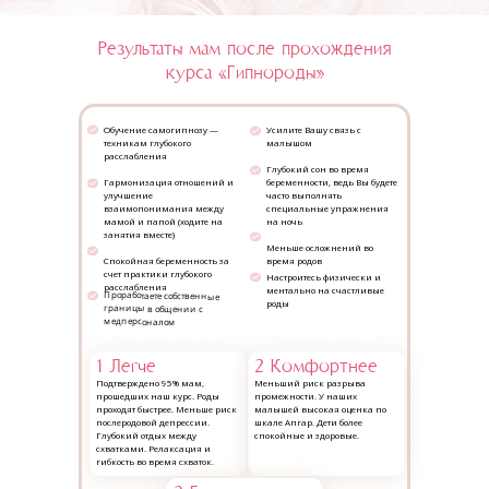
Образовательная программа
Результаты мам после прохождения
курса «Гипнороды»
Обучение самогипнозу —
Усилите Вашу связь с
техникам глубокого
малышом
расслабления
Глубокий сон во время
Гармонизация отношений и
беременности, ведь Вы будете
улучшение
часто выполнять
взаимопонимания между
специальные упражнения
мамой и папой (ходите на
на ночь
занятия вместе)
Меньше осложнений во
Спокойная беременность за
время родов
счет практики глубокого
Настроитесь физически и
расслабления
ментально на счастливые
Проработаете собственные
роды
границы в общении с
медперсоналом
1 Легче
2 Комфортнее
Подтверждено 95% мам,
Меньший риск разрыва
прошедших наш курс. Роды
промежности. У наших
проходят быстрее. Меньше риск
малышей высокая оценка по
послеродовой депрессии.
шкале Апгар. Дети более
Глубокий отдых между
спокойные и здоровые.
схватками. Релаксация и
гибкость во время схваток.