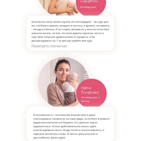
Тодоренко
телеведущая
Анастасия стала моим коучем по гипнородам - это курс для
тех, кто боится рожать, впадает в панику и думает, что рожать
- это адски больно. Я не спорю, возможно, у многих опыт был
именно таким, но тем, кто хочет родить приятно, легко и
при этом получать удовольствие от процесса, я бы
рекомендовала на 7-м месяце пройти этот курс.
Посмотреть полностью
Ирена
Понарошку
телеведущая и
блогер
Я занималась с гипнологом Анастасией и даже
планировала позвать ее на свои роды, но в итоге в момент
родов она оказалась в Париже. И я рожала под ее
аудиозаписи. И они, действительно, очень круто
анестезировали меня. Когда запись заканчивалась, я
просила включать снова. И меня сразу уносило и
расслабляло. Было круто!