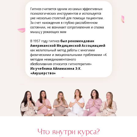
Гипноз считается одним из самых эффективных
психологических инструментов и используется
уже несколько столетий для помощи пациентам.
За счет нахождения в глубоко расслабленном
состоянии, не возникает сопротивления и спазма
мышц у рожающих мам
В 1957 году гипноз
был рекомендован
Американской Медицинской Ассоциацией
как желательный метод работы с многими
физическими и эмоциональными проблемами «К
методам немедикаментозного
обезболивания относится гипнотерапия»
Из учебника Айламазяна Э.К.
«Акушерство»
Что внутри курса?