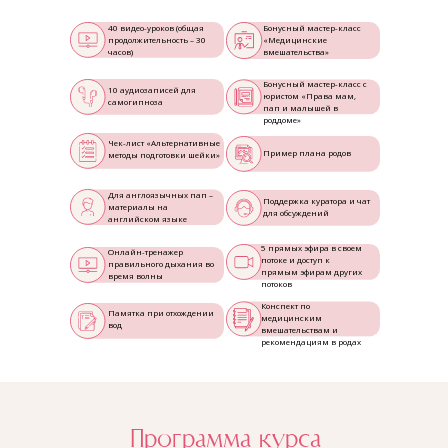
40 видео-уроков (общая
Бонусный мастер-класс
продолжительность – 30
«Медицинские
часов)
вмешательства»
Бонусный мастер-класс с
10 аудиозаписей для
юристом «Права мам,
самогипноза
пап и малышей в
роддоме»
Чек-лист «Альтернативные
Пример плана родов
методы подготовки шейки»
Для англоязычных пап –
Поддержка куратора и чат
материалы на
для обсуждений
английском языке
5 прямых эфира в своем
Онлайн-тренажер
потоке и доступ к
правильного дыхания во
прямым эфирам других
время волны
потоков
Конспект по
Памятка при отхождении
медицинским
вод
вмешательствам и
рекомендациям в родах
Программа курса