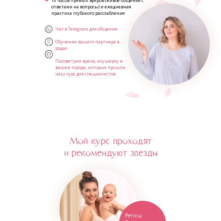
10 часов прямых эфиров (живое общение с
ответами на вопросы) и ежедневная
практика глубокого расслабления
Чат в Telegram для общения
Обучение вашего партнера в
родах
Посоветуем врача, акушерку в
вашем городе, которые прошли
наш курс для специалистов
Мой курс проходят
и рекомендуют звезды
Регина