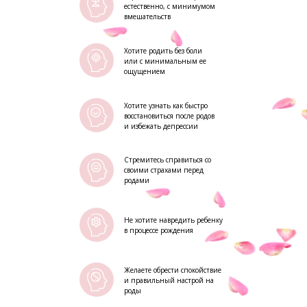
естественно, с минимумом
вмешательств
Хотите родить без боли
или с минимальным ее
ощущением
Хотите узнать как быстро
восстановиться после родов
и избежать депрессии
Стремитесь справиться со
своими страхами перед
родами
Не хотите навредить ребенку
в процессе рождения
Желаете обрести спокойствие
и правильный настрой на
роды