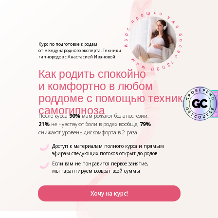
Курс по подготовке к родам
от международного эксперта. Техники
гипнородов с Анастасией Ивановой
Как родить спокойно
и комфортно в любом
роддоме с помощью техник
самогипноза
После курса
90%
мам рожают без анестезии,
21%
не чувствуют боли в родах вообще,
79%
снижают уровень дискомфорта в 2 раза
Доступ к материалам полного курса и прямым
эфирам следующих потоков открыт до родов
Если вам не понравится первое занятие,
мы гарантируем возврат всей суммы
Хочу на курс!