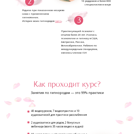
2
10 роддомов и более 800
специалистов в мире
Родила при показанном кесарево
сама с применением
гипнотехник.
3
История моих гипнородов
здесь
.
Практикующий психолог с
опытом более 20 лет. Училась
психологии и гипнозу в США,
Австралии, России,
Великобритании. Работаю по
международным стандартам,
являюсь членом ISH
Как проходит курс?
Занятия по гипнородам — это 99% практики
40 видеоуроков, 7 видеопрактик и 10
аудиозаписей для практики расслабления
2 аудиозаписи для родов, 2 бонусных
вебинара (всего 35 часов видео и аудио)