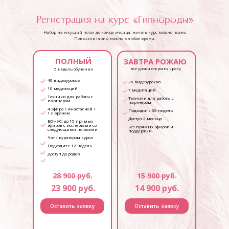
Регистрация на курс «Гипнороды»
Набор на текущий поток до конца месяца, начать курс можно позже.
Повысить тариф можно в любое время.
ПОЛНЫЙ
ЗАВТРА РОЖАЮ
все уроки открыты сразу
5 недель обучения
40 видеоуроков
26 видеоуроков
10 медитаций
7 медитаций
Техники для работы с
Техники для работы с
партнером
партнером
4 эфира с Анастасией +
Подходит с 36 недель
1 с врачом
Доступ 2 месяца
БОНУС: до 15 прямых
эфиров с экспертами со
Без прямых эфиров и
следующими потоками
поддержки
Чат с куратором курса
Подходит с 12 недель
Доступ до родов
28 900 руб.
15 900 руб.
23 900 руб.
14 900 руб.
Оставить заявку
Оставить заявку