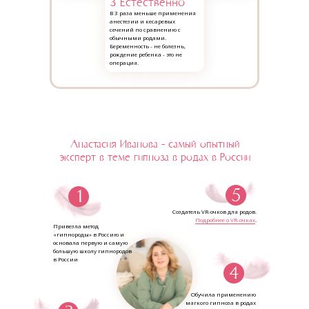
3 Естественно
В 3 раза меньше применения
анестезии и кесаревых
сечений по сравнению с
обычными родами.
Беременность - не болезнь,
рождение ребенка - это не
операция.
Анастасия Иванова – самый опытный
эксперт в теме гипноза в родах в России
5
1
Создатель VR-очков для родов.
Подробнее о VR-очках
.
Привезла метод
«гипнороды» в Россию и
основала первую и самую
большую школу гипнородов
в России
4
Обучила применению
мягкого гипноза в родах