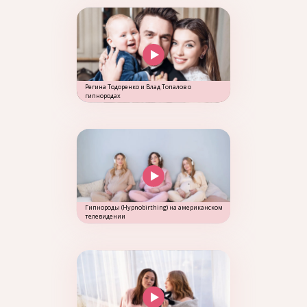
Регина Тодоренко и Влад Топалов о
гипнородах
Гипнороды (Hypnobirthing) на американском
телевидении