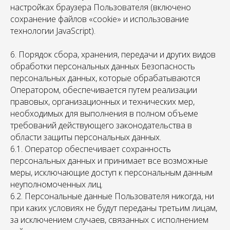
настройках браузера Пользователя (включено
сохранение файлов «cookie» и использование
технологии JavaScript).
6. Порядок сбора, хранения, передачи и других видов
обработки персональных данных Безопасность
персональных данных, которые обрабатываются
Оператором, обеспечивается путем реализации
правовых, организационных и технических мер,
ИП Иванова Анастасия Борисовна
необходимых для выполнения в полном объеме
ИНН 771802641660
требований действующего законодательства в
ОГРНИП 315774600147102
области защиты персональных данных.
Тел.: +7 985 999-91-08
6.1. Оператор обеспечивает сохранность
Письма принимаются по адресу электронной
почты: Email
admin@gipnorody.ru
персональных данных и принимает все возможные
Режим и график работы: понедельник –
меры, исключающие доступ к персональным данным
пятница 10:00 – 18:00 (МСК)
неуполномоченных лиц.
Основные данные:
6.2. Персональные данные Пользователя никогда, ни
Лицензия на осуществление образовательной
при каких условиях не будут переданы третьим лицам,
деятельности № Л035-01298-77/04898807 от 23.04.2026 г.
за исключением случаев, связанных с исполнением
Политика в отношении обработки персональных