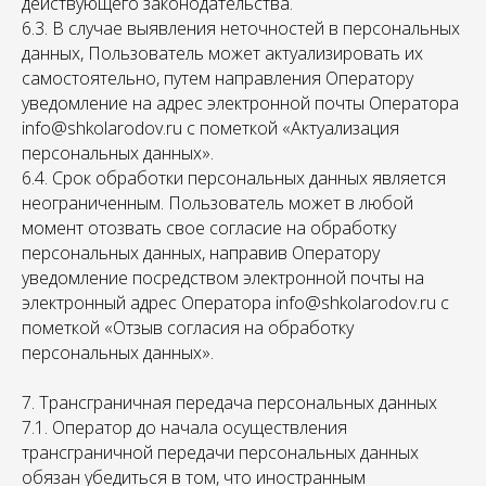
действующего законодательства.
данных
Сведения об образовательной организации
6.3. В случае выявления неточностей в персональных
данных, Пользователь может актуализировать их
Договор‑оферта об оказании платных
образовательных услуг (дистанционно)
самостоятельно, путем направления Оператору
уведомление на адрес электронной почты Оператора
Образовательная программа
info@shkolarodov.ru с пометкой «Актуализация
персональных данных».
6.4. Срок обработки персональных данных является
неограниченным. Пользователь может в любой
момент отозвать свое согласие на обработку
персональных данных, направив Оператору
уведомление посредством электронной почты на
электронный адрес Оператора info@shkolarodov.ru с
пометкой «Отзыв согласия на обработку
персональных данных».
7. Трансграничная передача персональных данных
7.1. Оператор до начала осуществления
трансграничной передачи персональных данных
обязан убедиться в том, что иностранным