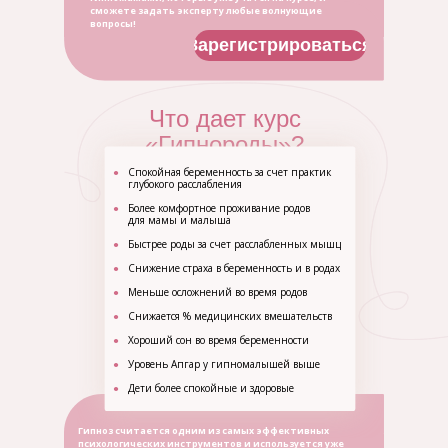
сможете задать эксперту любые волнующие
вопросы!
Зарегистрироваться
Что дает курс
«Гипнороды»?
●
Спокойная беременность за счет практик
глубокого расслабления
●
Более комфортное проживание родов
для мамы и малыша
●
Быстрее роды за счет расслабленных мышц
●
Снижение страха в беременность и в родах
●
Меньше осложнений во время родов
●
Снижается % медицинских вмешательств
●
Хороший сон во время беременности
●
Уровень Апгар у гипномалышей выше
●
Дети более спокойные и здоровые
Гипноз считается одним из самых эффективных
психологических инструментов и используется уже